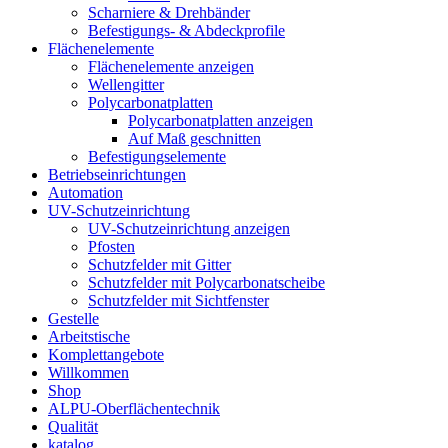
Scharniere & Drehbänder
Befestigungs- & Abdeckprofile
Flächenelemente
Flächenelemente anzeigen
Wellengitter
Polycarbonatplatten
Polycarbonatplatten anzeigen
Auf Maß geschnitten
Befestigungselemente
Betriebseinrichtungen
Automation
UV-Schutzeinrichtung
UV-Schutzeinrichtung anzeigen
Pfosten
Schutzfelder mit Gitter
Schutzfelder mit Polycarbonatscheibe
Schutzfelder mit Sichtfenster
Gestelle
Arbeitstische
Komplettangebote
Willkommen
Shop
ALPU-Oberflächentechnik
Qualität
katalog