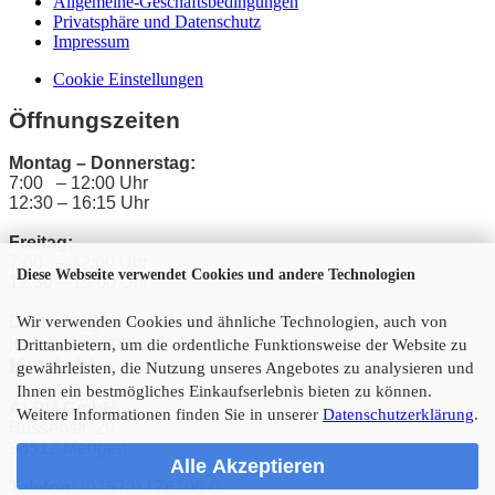
Allgemeine-Geschäftsbedingungen
Privatsphäre und Datenschutz
Impressum
Cookie Einstellungen
Öffnungszeiten
Montag – Donnerstag:
7:00 – 12:00 Uhr
12:30 – 16:15 Uhr
Freitag:
7:00 – 12:00 Uhr
Diese Webseite verwendet Cookies und andere Technologien
12:30 – 15:00 Uhr
Die Ladungszeiten enden
Wir verwenden Cookies und ähnliche Technologien, auch von
jeweils 15 Minuten früher!
Drittanbietern, um die ordentliche Funktionsweise der Website zu
Kontakt
gewährleisten, die Nutzung unseres Angebotes zu analysieren und
Ihnen ein bestmögliches Einkaufserlebnis bieten zu können.
ALPU GmbH
Weitere Informationen finden Sie in unserer
Datenschutzerklärung
.
Bussenstr. 29
88512 Mengen
Alle Akzeptieren
Telefon:
(07572) / 76796-0