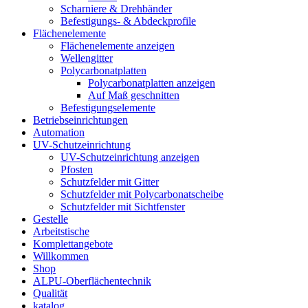
Scharniere & Drehbänder
Befestigungs- & Abdeckprofile
Flächenelemente
Flächenelemente anzeigen
Wellengitter
Polycarbonatplatten
Polycarbonatplatten anzeigen
Auf Maß geschnitten
Befestigungselemente
Betriebseinrichtungen
Automation
UV-Schutzeinrichtung
UV-Schutzeinrichtung anzeigen
Pfosten
Schutzfelder mit Gitter
Schutzfelder mit Polycarbonatscheibe
Schutzfelder mit Sichtfenster
Gestelle
Arbeitstische
Komplettangebote
Willkommen
Shop
ALPU-Oberflächentechnik
Qualität
katalog