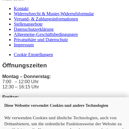
Kontakt
Widerrufsrecht & Muster-Widerrufsformular
Versand- & Zahlungsinformationen
Stellenangebote
Datenschutzerklärung
Allgemeine-Geschäftsbedingungen
Privatsphäre und Datenschutz
Impressum
Cookie Einstellungen
Öffnungszeiten
Montag – Donnerstag:
7:00 – 12:00 Uhr
12:30 – 16:15 Uhr
Freitag:
7:00 – 12:00 Uhr
Diese Webseite verwendet Cookies und andere Technologien
12:30 – 15:00 Uhr
Die Ladungszeiten enden
Wir verwenden Cookies und ähnliche Technologien, auch von
jeweils 15 Minuten früher!
Drittanbietern, um die ordentliche Funktionsweise der Website zu