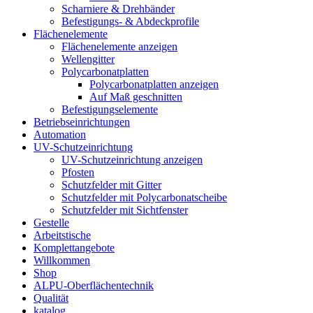
Scharniere & Drehbänder
Befestigungs- & Abdeckprofile
Flächenelemente
Flächenelemente anzeigen
Wellengitter
Polycarbonatplatten
Polycarbonatplatten anzeigen
Auf Maß geschnitten
Befestigungselemente
Betriebseinrichtungen
Automation
UV-Schutzeinrichtung
UV-Schutzeinrichtung anzeigen
Pfosten
Schutzfelder mit Gitter
Schutzfelder mit Polycarbonatscheibe
Schutzfelder mit Sichtfenster
Gestelle
Arbeitstische
Komplettangebote
Willkommen
Shop
ALPU-Oberflächentechnik
Qualität
katalog