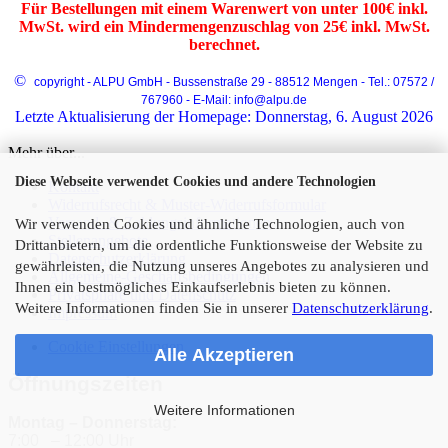
Für Bestellungen mit einem Warenwert von unter 100€ inkl.
MwSt. wird ein Mindermengenzuschlag von 25€ inkl. MwSt.
berechnet.
©
copyright - ALPU GmbH - Bussenstraße 29 - 88512 Mengen - Tel.: 07572 /
767960 - E-Mail: info@alpu.de
Letzte Aktualisierung der Homepage: Donnerstag, 6. August 2026
Mehr über...
Diese Webseite verwendet Cookies und andere Technologien
Kontakt
Widerrufsrecht & Muster-Widerrufsformular
Versand- & Zahlungsinformationen
Wir verwenden Cookies und ähnliche Technologien, auch von
Stellenangebote
Drittanbietern, um die ordentliche Funktionsweise der Website zu
Datenschutzerklärung
gewährleisten, die Nutzung unseres Angebotes zu analysieren und
Allgemeine-Geschäftsbedingungen
Ihnen ein bestmögliches Einkaufserlebnis bieten zu können.
Privatsphäre und Datenschutz
Weitere Informationen finden Sie in unserer
Datenschutzerklärung
.
Impressum
Cookie Einstellungen
Alle Akzeptieren
Öffnungszeiten
Weitere Informationen
Montag – Donnerstag:
7:00 – 12:00 Uhr