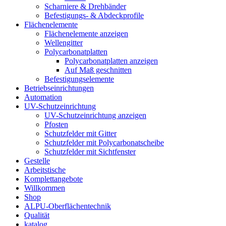
Scharniere & Drehbänder
Befestigungs- & Abdeckprofile
Flächenelemente
Flächenelemente anzeigen
Wellengitter
Polycarbonatplatten
Polycarbonatplatten anzeigen
Auf Maß geschnitten
Befestigungselemente
Betriebseinrichtungen
Automation
UV-Schutzeinrichtung
UV-Schutzeinrichtung anzeigen
Pfosten
Schutzfelder mit Gitter
Schutzfelder mit Polycarbonatscheibe
Schutzfelder mit Sichtfenster
Gestelle
Arbeitstische
Komplettangebote
Willkommen
Shop
ALPU-Oberflächentechnik
Qualität
katalog