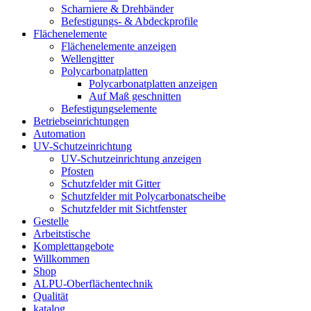
Scharniere & Drehbänder
Befestigungs- & Abdeckprofile
Flächenelemente
Flächenelemente anzeigen
Wellengitter
Polycarbonatplatten
Polycarbonatplatten anzeigen
Auf Maß geschnitten
Befestigungselemente
Betriebseinrichtungen
Automation
UV-Schutzeinrichtung
UV-Schutzeinrichtung anzeigen
Pfosten
Schutzfelder mit Gitter
Schutzfelder mit Polycarbonatscheibe
Schutzfelder mit Sichtfenster
Gestelle
Arbeitstische
Komplettangebote
Willkommen
Shop
ALPU-Oberflächentechnik
Qualität
katalog