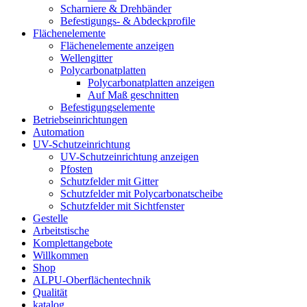
Scharniere & Drehbänder
Befestigungs- & Abdeckprofile
Flächenelemente
Flächenelemente anzeigen
Wellengitter
Polycarbonatplatten
Polycarbonatplatten anzeigen
Auf Maß geschnitten
Befestigungselemente
Betriebseinrichtungen
Automation
UV-Schutzeinrichtung
UV-Schutzeinrichtung anzeigen
Pfosten
Schutzfelder mit Gitter
Schutzfelder mit Polycarbonatscheibe
Schutzfelder mit Sichtfenster
Gestelle
Arbeitstische
Komplettangebote
Willkommen
Shop
ALPU-Oberflächentechnik
Qualität
katalog