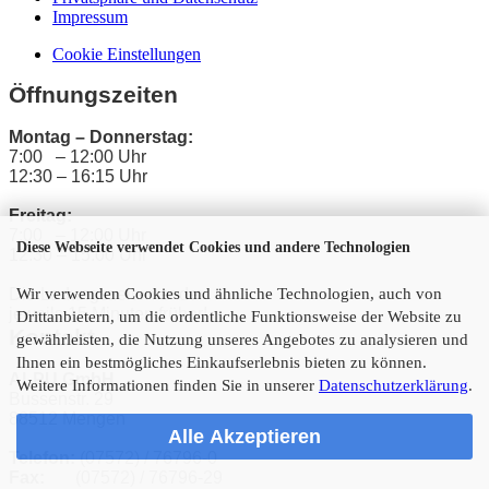
Impressum
Cookie Einstellungen
Öffnungszeiten
Montag – Donnerstag:
7:00 – 12:00 Uhr
12:30 – 16:15 Uhr
Freitag:
7:00 – 12:00 Uhr
Diese Webseite verwendet Cookies und andere Technologien
12:30 – 15:00 Uhr
Die Ladungszeiten enden
Wir verwenden Cookies und ähnliche Technologien, auch von
jeweils 15 Minuten früher!
Drittanbietern, um die ordentliche Funktionsweise der Website zu
Kontakt
gewährleisten, die Nutzung unseres Angebotes zu analysieren und
Ihnen ein bestmögliches Einkaufserlebnis bieten zu können.
ALPU GmbH
Weitere Informationen finden Sie in unserer
Datenschutzerklärung
.
Bussenstr. 29
88512 Mengen
Alle Akzeptieren
Telefon:
(07572) / 76796-0
Fax:
(07572) / 76796-29