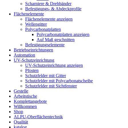
Scharniere & Drehbänder
Befestigungs- & Abdeckprofile
Flächenelemente
Flächenelemente anzeigen
Wellengitter
Polycarbonatplatten
Polycarbonatplatten anzeigen
Auf Maß geschnitten
Befestigungselemente
Betriebseinrichtungen
Automation
UV-Schutzeinrichtung
UV-Schutzeinrichtung anzeigen
Pfosten
Schutzfelder mit Gitter
Schutzfelder mit Polycarbonatscheibe
Schutzfelder mit Sichtfenster
Gestelle
Arbeitstische
Komplettangebote
Willkommen
Shop
ALPU-Oberflächentechnik
Qualität
katalog