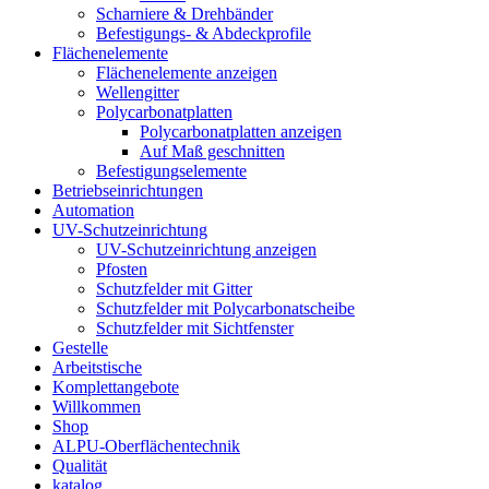
Scharniere & Drehbänder
Befestigungs- & Abdeckprofile
Flächenelemente
Flächenelemente anzeigen
Wellengitter
Polycarbonatplatten
Polycarbonatplatten anzeigen
Auf Maß geschnitten
Befestigungselemente
Betriebseinrichtungen
Automation
UV-Schutzeinrichtung
UV-Schutzeinrichtung anzeigen
Pfosten
Schutzfelder mit Gitter
Schutzfelder mit Polycarbonatscheibe
Schutzfelder mit Sichtfenster
Gestelle
Arbeitstische
Komplettangebote
Willkommen
Shop
ALPU-Oberflächentechnik
Qualität
katalog