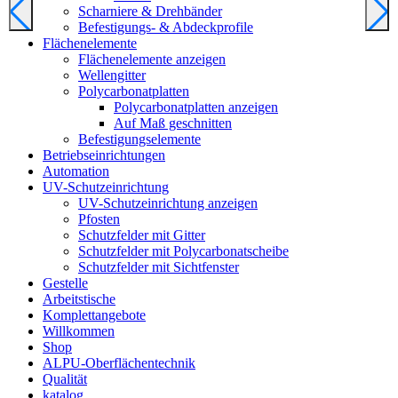
Scharniere & Drehbänder
Befestigungs- & Abdeckprofile
Flächenelemente
Flächenelemente anzeigen
Wellengitter
Polycarbonatplatten
Polycarbonatplatten anzeigen
Auf Maß geschnitten
Befestigungselemente
Betriebseinrichtungen
Automation
UV-Schutzeinrichtung
UV-Schutzeinrichtung anzeigen
Pfosten
Schutzfelder mit Gitter
Schutzfelder mit Polycarbonatscheibe
Schutzfelder mit Sichtfenster
Gestelle
Arbeitstische
Komplettangebote
Willkommen
Shop
ALPU-Oberflächentechnik
Qualität
katalog