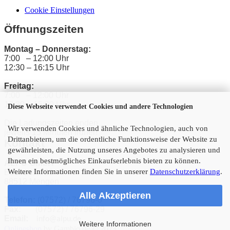
Cookie Einstellungen
Öffnungszeiten
Montag – Donnerstag:
7:00 – 12:00 Uhr
12:30 – 16:15 Uhr
Freitag:
7:00 – 12:00 Uhr
12:30 – 15:00 Uhr
Diese Webseite verwendet Cookies und andere Technologien
Die Ladungszeiten enden
Wir verwenden Cookies und ähnliche Technologien, auch von
jeweils 15 Minuten früher!
Drittanbietern, um die ordentliche Funktionsweise der Website zu
Kontakt
gewährleisten, die Nutzung unseres Angebotes zu analysieren und
Ihnen ein bestmögliches Einkaufserlebnis bieten zu können.
ALPU GmbH
Weitere Informationen finden Sie in unserer
Datenschutzerklärung
.
Bussenstr. 29
88512 Mengen
Alle Akzeptieren
Telefon:
(07572) / 76796-0
Fax:
(07572) / 76796-29
Email:
info@alpu.de
Weitere Informationen
Onlineshop
by Gambio.de © 2023